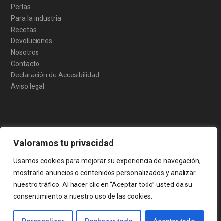
Perlas
Para la industria
Recetas
Devoluciones
Nosotros
Contacto
Declaración de Accesibilidad
Aviso legal
Valoramos tu privacidad
Usamos cookies para mejorar su experiencia de navegación,
mostrarle anuncios o contenidos personalizados y analizar
“ADECUACIÓN NAVE Y MAQUINARIA PARA EMBOTELLADO DE
nuestro tráfico. Al hacer clic en “Aceptar todo” usted da su
BEBIDAS” - 6842.2, Expediente 0011-0557-2023–000006
consentimiento a nuestro uso de las cookies.
“EDARIAK BOTILATZEKO BILTEGIA ETA MAKINERIAREN EGOKITZEA” -
6842.2, Expediente 0011-0557-2023–000006
Plan Estratégico de la PAC 2023-2027 / 2023-2027 NPEaren Plan