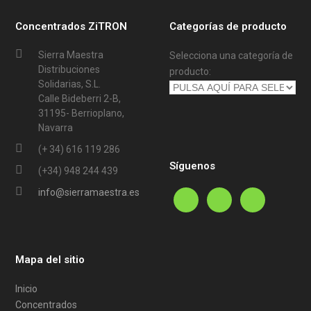
Concentrados ZiTRON
Categorías de producto
Sierra Maestra
Selecciona una categoría de
Distribuciones
producto:
Solidarias, S.L.
Calle Bideberri 2-B,
31195- Berrioplano,
Navarra
(+ 34) 616 119 286
Síguenos
(+34) 948 244 439
info@sierramaestra.es
Mapa del sitio
Inicio
Concentrados