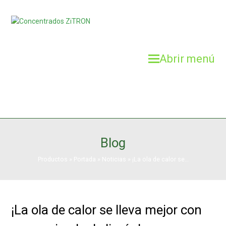
Abrir menú
Blog
Productos
»
Portada
»
Noticias
»
¡La ola de calor se…
¡La ola de calor se lleva mejor con