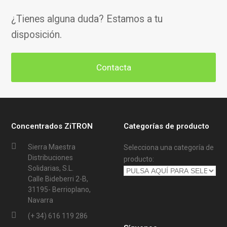
¿Tienes alguna duda? Estamos a tu
disposición.
Contacta
Concentrados ZiTRON
Categorías de producto
Sierra Maestra
Selecciona una categoría de
Distribuciones
producto:
Solidarias, S.L.
Calle Bideberri 2-B,
31195- Berrioplano,
Navarra
(+ 34) 616 119 286