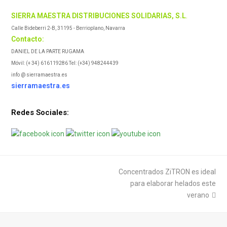
SIERRA MAESTRA DISTRIBUCIONES SOLIDARIAS, S.L
.
Calle Bideberri 2-B, 31195 - Berrioplano, Navarra
Contacto:
DANIEL DE LA PARTE RUGAMA
Móvil: (+ 34) 616119286 Tel: (+34) 948244439
info @ sierramaestra.es
sierramaestra.es
Redes Sociales:
next
Concentrados ZiTRON es ideal
post:
para elaborar helados este
verano