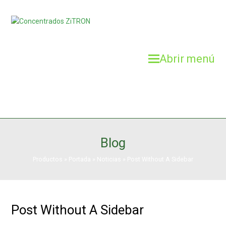
Abrir menú
Blog
Productos
»
Portada
»
Noticias
»
Post Without A Sidebar
Post Without A Sidebar