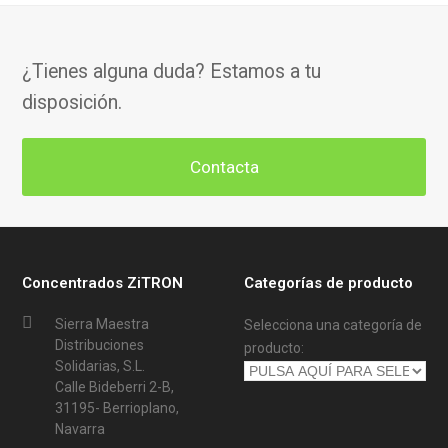
¿Tienes alguna duda? Estamos a tu
disposición.
Contacta
Concentrados ZiTRON
Categorías de producto
Sierra Maestra
Selecciona una categoría de
Distribuciones
producto:
Solidarias, S.L.
Calle Bideberri 2-B,
31195- Berrioplano,
Navarra