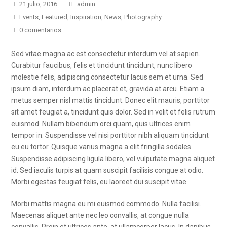
21 julio, 2016
admin
Events
,
Featured
,
Inspiration
,
News
,
Photography
0 comentarios
Sed vitae magna ac est consectetur interdum vel at sapien.
Curabitur faucibus, felis et tincidunt tincidunt, nunc libero
molestie felis, adipiscing consectetur lacus sem et urna. Sed
ipsum diam, interdum ac placerat et, gravida at arcu. Etiam a
metus semper nisl mattis tincidunt. Donec elit mauris, porttitor
sit amet feugiat a, tincidunt quis dolor. Sed in velit et felis rutrum
euismod. Nullam bibendum orci quam, quis ultrices enim
tempor in. Suspendisse vel nisi porttitor nibh aliquam tincidunt
eu eu tortor. Quisque varius magna a elit fringilla sodales.
Suspendisse adipiscing ligula libero, vel vulputate magna aliquet
id. Sed iaculis turpis at quam suscipit facilisis congue at odio.
Morbi egestas feugiat felis, eu laoreet dui suscipit vitae.
Morbi mattis magna eu mi euismod commodo. Nulla facilisi.
Maecenas aliquet ante nec leo convallis, at congue nulla