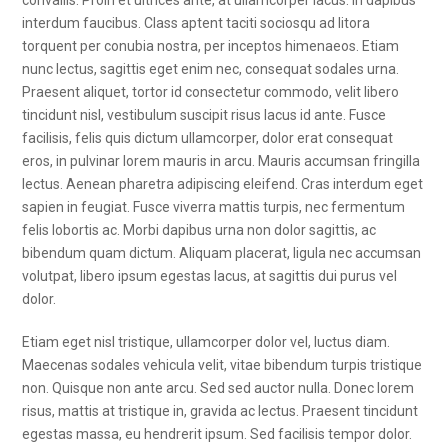
convallis. Proin et ultrices ante, at ullamcorper lacus. In dapibus
interdum faucibus. Class aptent taciti sociosqu ad litora
torquent per conubia nostra, per inceptos himenaeos. Etiam
nunc lectus, sagittis eget enim nec, consequat sodales urna.
Praesent aliquet, tortor id consectetur commodo, velit libero
tincidunt nisl, vestibulum suscipit risus lacus id ante. Fusce
facilisis, felis quis dictum ullamcorper, dolor erat consequat
eros, in pulvinar lorem mauris in arcu. Mauris accumsan fringilla
lectus. Aenean pharetra adipiscing eleifend. Cras interdum eget
sapien in feugiat. Fusce viverra mattis turpis, nec fermentum
felis lobortis ac. Morbi dapibus urna non dolor sagittis, ac
bibendum quam dictum. Aliquam placerat, ligula nec accumsan
volutpat, libero ipsum egestas lacus, at sagittis dui purus vel
dolor.
Etiam eget nisl tristique, ullamcorper dolor vel, luctus diam.
Maecenas sodales vehicula velit, vitae bibendum turpis tristique
non. Quisque non ante arcu. Sed sed auctor nulla. Donec lorem
risus, mattis at tristique in, gravida ac lectus. Praesent tincidunt
egestas massa, eu hendrerit ipsum. Sed facilisis tempor dolor.