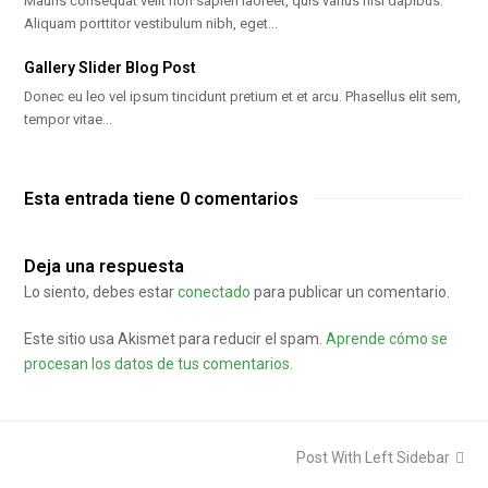
Mauris consequat velit non sapien laoreet, quis varius nisi dapibus.
Aliquam porttitor vestibulum nibh, eget…
Gallery Slider Blog Post
Donec eu leo vel ipsum tincidunt pretium et et arcu. Phasellus elit sem,
tempor vitae…
Esta entrada tiene 0 comentarios
Deja una respuesta
Lo siento, debes estar
conectado
para publicar un comentario.
Este sitio usa Akismet para reducir el spam.
Aprende cómo se
procesan los datos de tus comentarios.
next
Post With Left Sidebar
post: