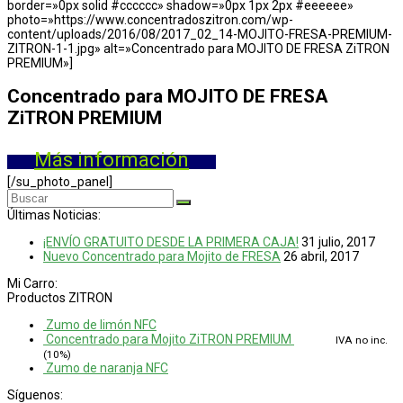
border=»0px solid #cccccc» shadow=»0px 1px 2px #eeeeee»
photo=»https://www.concentradoszitron.com/wp-
content/uploads/2016/08/2017_02_14-MOJITO-FRESA-PREMIUM-
ZITRON-1-1.jpg» alt=»Concentrado para MOJITO DE FRESA ZiTRON
PREMIUM»]
Concentrado para MOJITO DE FRESA
ZiTRON PREMIUM
Más información
[/su_photo_panel]
Buscar
Enviar
Últimas Noticias:
¡ENVÍO GRATUITO DESDE LA PRIMERA CAJA!
31 julio, 2017
Nuevo Concentrado para Mojito de FRESA
26 abril, 2017
Mi Carro:
Productos ZITRON
Zumo de limón NFC
Concentrado para Mojito ZiTRON PREMIUM
16.05
€
IVA no inc.
(10%)
Zumo de naranja NFC
Síguenos: