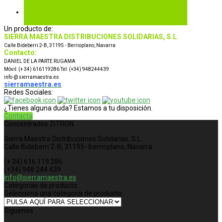
Un producto de:
SIERRA MAESTRA DISTRIBUCIONES SOLIDARIAS, S.L
.
Calle Bideberri 2-B, 31195 - Berrioplano, Navarra
Contacto:
DANIEL DE LA PARTE RUGAMA
Móvil: (+ 34) 616119286 Tel: (+34) 948244439
info @ sierramaestra.es
sierramaestra.es
Redes Sociales:
¿Tienes alguna duda? Estamos a tu disposición.
Contacta
Concentrados ZiTRON
Sierra Maestra Distribuciones Solidarias, S.L.
Calle Bideberri 2-B, 31195- Berrioplano, Navarra
(+ 34) 616 119 286
(+34) 948 244 439
info@sierramaestra.es
Categorías de producto
Selecciona una categoría de producto:
Síguenos