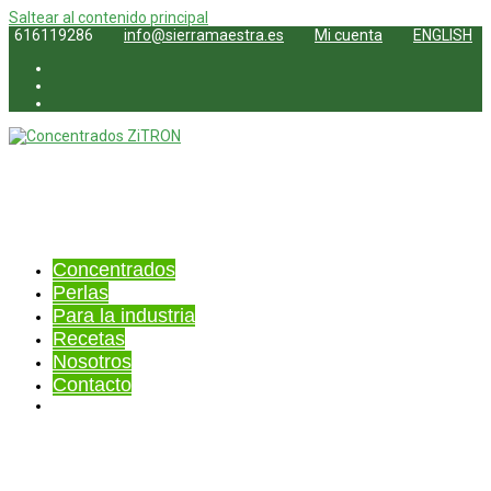
Saltear al contenido principal
616119286
info@sierramaestra.es
Mi cuenta
ENGLISH
Twitter
Facebook
Youtube
Concentrados
Perlas
Para la industria
Recetas
Nosotros
Contacto