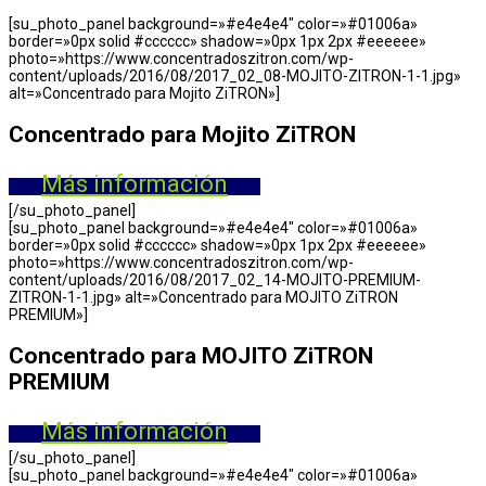
[su_photo_panel background=»#e4e4e4″ color=»#01006a»
border=»0px solid #cccccc» shadow=»0px 1px 2px #eeeeee»
photo=»https://www.concentradoszitron.com/wp-
content/uploads/2016/08/2017_02_08-MOJITO-ZITRON-1-1.jpg»
alt=»Concentrado para Mojito ZiTRON»]
Concentrado para Mojito ZiTRON
Más información
[/su_photo_panel]
[su_photo_panel background=»#e4e4e4″ color=»#01006a»
border=»0px solid #cccccc» shadow=»0px 1px 2px #eeeeee»
photo=»https://www.concentradoszitron.com/wp-
content/uploads/2016/08/2017_02_14-MOJITO-PREMIUM-
ZITRON-1-1.jpg» alt=»Concentrado para MOJITO ZiTRON
PREMIUM»]
Concentrado para MOJITO ZiTRON
PREMIUM
Más información
[/su_photo_panel]
[su_photo_panel background=»#e4e4e4″ color=»#01006a»