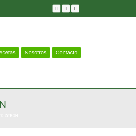
Twitter
Facebook
Youtube
ecetas
Nosotros
Contacto
ON
TO ZiTRON