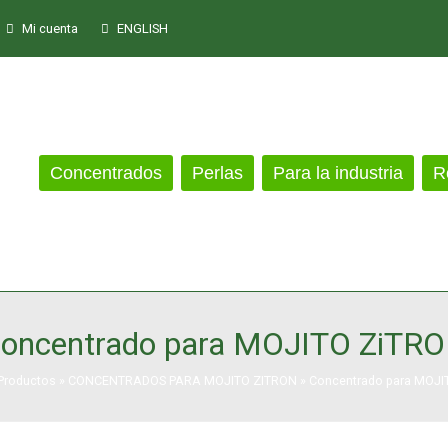
Mi cuenta
ENGLISH
Concentrados
Perlas
Para la industria
R
oncentrado para MOJITO ZiTR
Productos
»
CONCENTRADOS PARA MOJITO ZITRON
»
Concentrado para MOJI