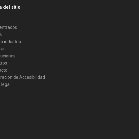
 del sitio
entrados
s
la industria
tas
luciones
tros
acto
ración de Accesibilidad
 legal