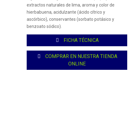
extractos naturales de lima, aroma y color de
hierbabuena, acidulzante (ácido cítrico y
ascórbico), conservantes (sorbato potásico y
benzoato sódico).
FICHA TÉCNICA
COMPRAR EN NUESTRA TIENDA
ONLINE