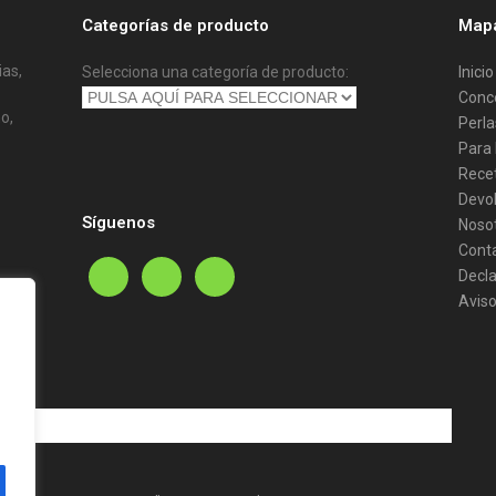
Categorías de producto
Mapa
ias,
Selecciona una categoría de producto:
Inicio
Conc
o,
Perla
Para 
Rece
Devo
Síguenos
Noso
Cont
Decla
Aviso