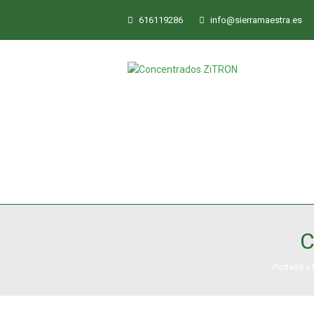
616119286
info@sierramaestra.es
C
Portada
»