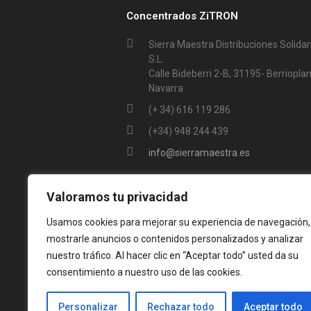
Concentrados ZiTRON
Sierra Maestra Distribuciones Solidar
S.L.
Calle Bideberri 2-B, 31195- Berrioplan
Navarra
(+ 34) 616 119 286
(+34) 948 244 439
info@sierramaestra.es
Valoramos tu privacidad
Usamos cookies para mejorar su experiencia de navegación,
mostrarle anuncios o contenidos personalizados y analizar
nuestro tráfico. Al hacer clic en “Aceptar todo” usted da su
consentimiento a nuestro uso de las cookies.
Personalizar
Rechazar todo
Aceptar todo