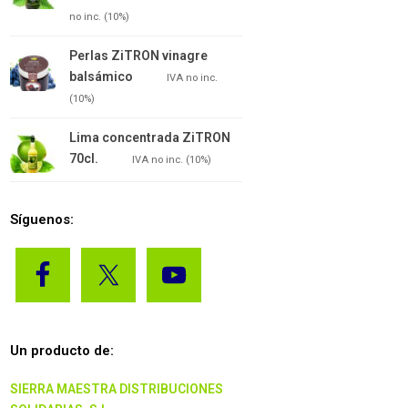
no inc. (10%)
Perlas ZiTRON vinagre
balsámico
7.15
€
IVA no inc.
(10%)
Lima concentrada ZiTRON
70cl.
3.90
€
IVA no inc. (10%)
Síguenos:
Un producto de:
SIERRA MAESTRA DISTRIBUCIONES