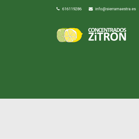
616119286
info@sierramaestra.es