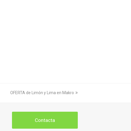
next
OFERTA de Limón y Lima en Makro
post:
Contacta