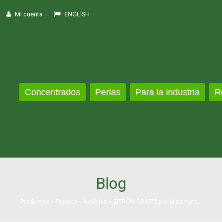
Mi cuenta
ENGLISH
Concentrados
Perlas
Para la industria
R
Blog
Productos
»
Portada
»
Noticias
»
ZiTRON GRATIS por la compra…