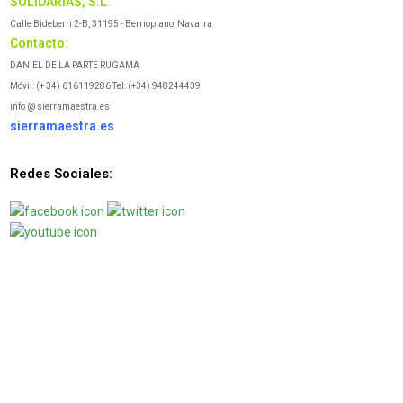
SOLIDARIAS, S.L
.
Calle Bideberri 2-B, 31195 - Berrioplano, Navarra
Contacto:
DANIEL DE LA PARTE RUGAMA
Móvil: (+ 34) 616119286 Tel: (+34) 948244439
info @ sierramaestra.es
sierramaestra.es
Redes Sociales: