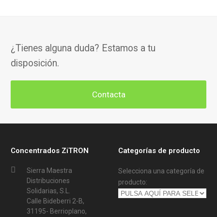
¿Tienes alguna duda? Estamos a tu
disposición.
Contacta
Concentrados ZiTRON
Categorías de producto
Sierra Maestra
Selecciona una categoría de
Distribuciones
producto:
Solidarias, S.L.
Calle Bideberri 2-B,
31195- Berrioplano,