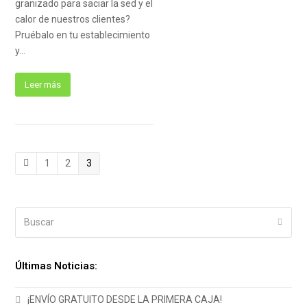
granizado para saciar la sed y el
calor de nuestros clientes?
Pruébalo en tu establecimiento
y…
Leer más
Anterior
Page
Page
Page
1
2
3
Buscar
Enviar
Últimas Noticias:
¡ENVÍO GRATUITO DESDE LA PRIMERA CAJA!